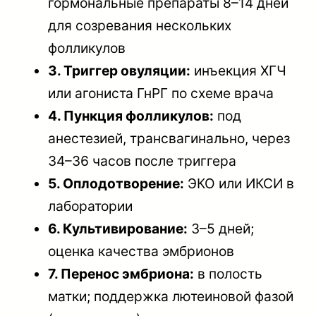
гормональные препараты 8–14 дней
для созревания нескольких
фолликулов
3. Триггер овуляции:
инъекция ХГЧ
или агониста ГнРГ по схеме врача
4. Пункция фолликулов:
под
анестезией, трансвагинально, через
34–36 часов после триггера
5. Оплодотворение:
ЭКО или ИКСИ в
лаборатории
6. Культивирование:
3–5 дней;
оценка качества эмбрионов
7. Перенос эмбриона:
в полость
матки; поддержка лютеиновой фазой