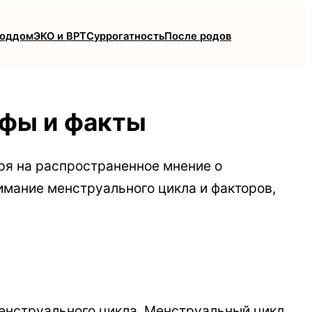
роддом
ЭКО и ВРТ
Суррогатность
После родов
ифы и факты
ря на распространенное мнение о
нимание менструального цикла и факторов,
менструального цикла. Менструальный цикл