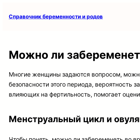
Перейти
Справочник беременности и родов
к
содержимому
Можно ли забеременет
Многие женщины задаются вопросом, можно
безопасности этого периода, вероятность з
влияющих на фертильность, помогает оцени
Менструальный цикл и овуля
Чтобы понять, можно ли забеременеть во в