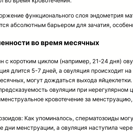
л во время кровотечения.
оржение функционального слоя эндометрия мат
ется абсолютным барьером для зачатия, особен
енности во время месячных
н с коротким циклом (например, 21-24 дня) ов
ия длится 5-7 дней, а овуляция происходит на 
месячных, могут дождаться выхода яйцеклетки.
редсказуемость овуляции при нерегулярном ци
енструальное кровотечение за менструацию, 
зоидов: Как упоминалось, сперматозоиды могут
е дни менструации, а овуляция наступила чере