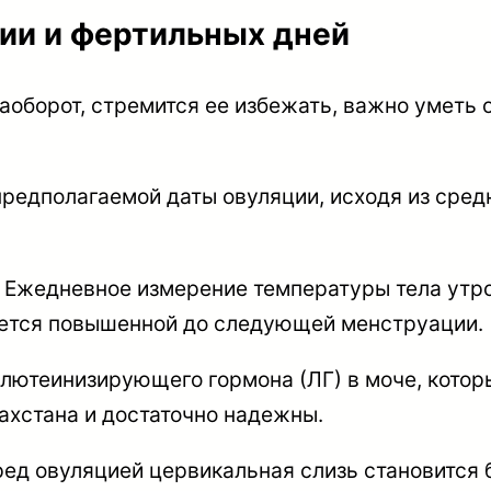
ии и фертильных дней
 наоборот, стремится ее избежать, важно умет
 предполагаемой даты овуляции, исходя из сре
: Ежедневное измерение температуры тела утро
ается повышенной до следующей менструации.
лютеинизирующего гормона (ЛГ) в моче, которы
захстана и достаточно надежны.
ед овуляцией цервикальная слизь становится б