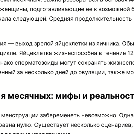
женщины, подготавливающие ее к возможной б
ачала следующей. Средняя продолжительность 
я — выход зрелой яйцеклетки из яичника. Обы
 цикле. Яйцеклетка жизнеспособна в течение 1
днако сперматозоиды могут сохранять жизнесп
шенный за несколько дней до овуляции, также м
мя месячных: мифы и реальнос
 менструации забеременеть невозможно. Однако
е равна нулю. Существует несколько сценариев