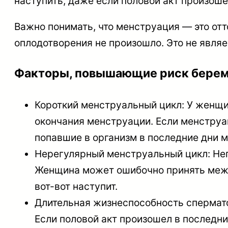
наступить, даже если половой акт произоше
Важно понимать, что менструация — это отт
оплодотворения не произошло. Это не явля
Факторы, повышающие риск берем
Короткий менструальный цикл: У женщи
окончания менструации. Если менструац
попавшие в организм в последние дни 
Нерегулярный менструальный цикл: Неп
Женщина может ошибочно принять межм
вот-вот наступит.
Длительная жизнеспособность спермато
Если половой акт произошел в последни