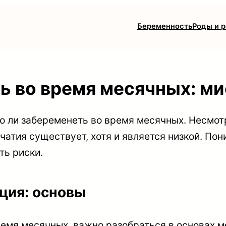
Беременность
Роды и 
ь во время месячных: м
 ли забеременеть во время месячных. Несмот
ачатия существует, хотя и является низкой. По
ть риски.
ция: основы
ремя месячных, важно разобраться в основах 