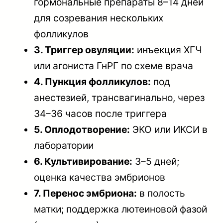
гормональные препараты 8–14 дней
для созревания нескольких
фолликулов
3. Триггер овуляции:
инъекция ХГЧ
или агониста ГнРГ по схеме врача
4. Пункция фолликулов:
под
анестезией, трансвагинально, через
34–36 часов после триггера
5. Оплодотворение:
ЭКО или ИКСИ в
лаборатории
6. Культивирование:
3–5 дней;
оценка качества эмбрионов
7. Перенос эмбриона:
в полость
матки; поддержка лютеиновой фазой