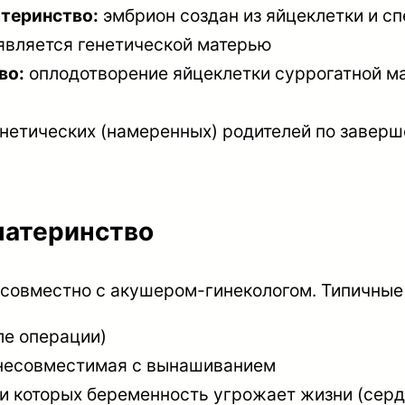
атеринство:
эмбрион создан из яйцеклетки и сп
 является генетической матерью
во:
оплодотворение яйцеклетки суррогатной ма
нетических (намеренных) родителей по заверш
материнство
 совместно с акушером-гинекологом. Типичные
ле операции)
 несовместимая с вынашиванием
и которых беременность угрожает жизни (сер