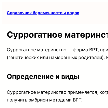
Перейти
Справочник беременности и родов
к
содержимому
Суррогатное материнс
Суррогатное материнство — форма ВРТ, при
(генетических или намеренных родителей). 
Определение и виды
Суррогатное материнство применяется, ког
получить эмбрион методами ВРТ.