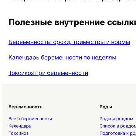
Полезные внутренние ссылк
Беременность: сроки, триместры и нормы
Календарь беременности по неделям
Токсикоз при беременности
Беременность
Роды
Все о беременности
Роды и роддом
Календарь
Список в роддо
Токсикоз
Подготовка к р