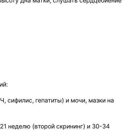
высоту дна матки, слушать сердцебиение
ий:
, сифилис, гепатиты) и мочи, мазки на
-21 неделю (второй скрининг) и 30-34