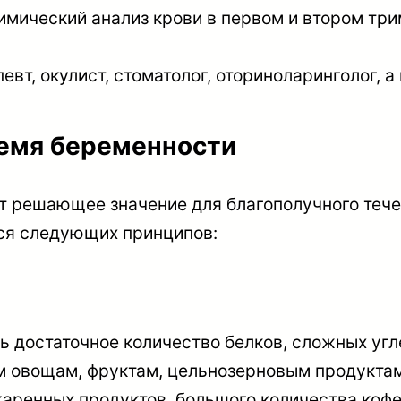
имический анализ крови в первом и втором тр
евт, окулист, стоматолог, оториноларинголог, а
ремя беременности
т решающее значение для благополучного тече
ся следующих принципов:
 достаточное количество белков, сложных угл
м овощам, фруктам, цельнозерновым продукта
жаренных продуктов, большого количества кофе