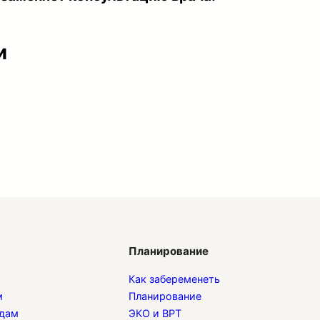
и
Планирование
Как забеременеть
м
Планирование
одам
ЭКО и ВРТ