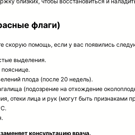
ржку близких, чтобы восстановиться и наладит
расные флаги)
те скорую помощь, если у вас появились след
стые выделения.
 пояснице.
лений плода (после 20 недель).
галища (подозрение на отхождение околоплодн
ия, отеки лица и рук (могут быть признаками п
C.
.
 заменяет консультацию врача.