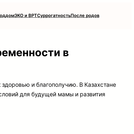
роддом
ЭКО и ВРТ
Суррогатность
После родов
ременности в
 здоровью и благополучию. В Казахстане
словий для будущей мамы и развития