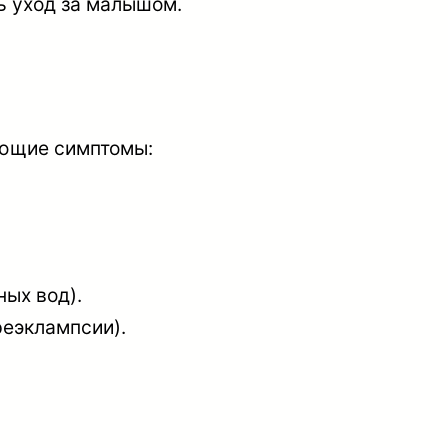
ь уход за малышом.
ующие симптомы:
ых вод).
реэклампсии).