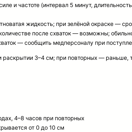
иле и частоте (интервал 5 минут, длительност
тноватая жидкость; при зелёной окраске — ср
оличестве после схваток — возможны; обильн
хваток — сообщить медперсоналу при поступл
 раскрытии 3–4 см; при повторных — раньше, т
одах, 4–8 часов при повторных
рывается от 0 до 10 см