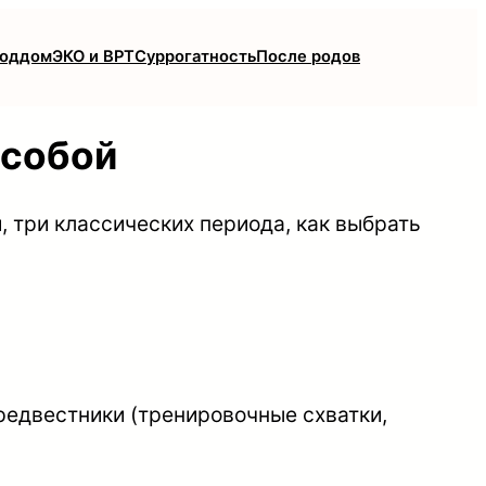
роддом
ЭКО и ВРТ
Суррогатность
После родов
 собой
 три классических периода, как выбрать
редвестники (тренировочные схватки,