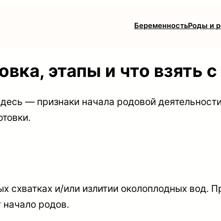
Беременность
Роды и 
вка, этапы и что взять с
есь — признаки начала родовой деятельности,
отовки.
х схватках и/или излитии околоплодных вод. П
 начало родов.