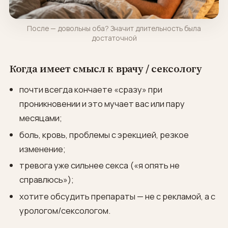
После — довольны оба? Значит длительность была
достаточной
Когда имеет смысл к врачу / сексологу
почти всегда кончаете «сразу» при
проникновении и это мучает вас или пару
месяцами;
боль, кровь, проблемы с эрекцией, резкое
изменение;
тревога уже сильнее секса («я опять не
справлюсь»);
хотите обсудить препараты — не с рекламой, а с
урологом/сексологом.