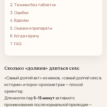
Техники без таблеток
Ошибки
Вдвоём
Смазки и препараты
Когда к врачу
FAQ
Сколько «должен» длиться секс
«Самый долгий акт» из мемов, «самый долгий секс в
истории» и порно-хронометраж — плохой
ориентир.
Для многих пар
5–15 минут
активного
проникновения
после
нормальной прелюдии —