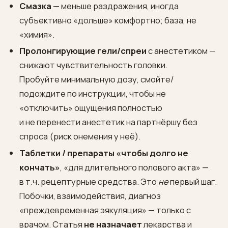
Смазка
— меньше раздражения, иногда
субъективно «дольше» комфортно; база, не
«химия».
Пролонгирующие гели/спреи
с анестетиком —
снижают чувствительность головки.
Пробуйте минимальную дозу, смойте/
подождите по инструкции, чтобы не
«отключить» ощущения полностью
и не перенести анестетик на партнёршу без
спроса (риск онемения у неё).
Таблетки / препараты «чтобы долго не
кончать»
, «для длительного полового акта» —
в т.ч. рецептурные средства. Это
не
первый шаг.
Побочки, взаимодействия, диагноз
«преждевременная эякуляция» — только с
врачом. Статья
не назначает
лекарства и