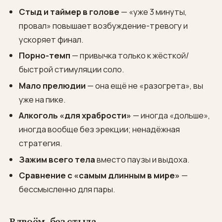
Стыд и таймер в голове
— «уже 3 минуты,
провал» повышает возбуждение-тревогу и
ускоряет финал.
Порно-темп
— привычка только к жёсткой/
быстрой стимуляции соло.
Мало прелюдии
— она ещё не «разогрета», вы
уже на пике.
Алкоголь «для храбрости»
— иногда «дольше»,
иногда вообще без эрекции; ненадёжная
стратегия.
Зажим всего тела
вместо паузы и выдоха.
Сравнение с «самым длинным в мире»
—
бессмысленно для пары.
Вдвоём, без стыда