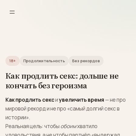
Перейти
к
содержимому
18+
Продолжительность
Без рекордов
Как продлить секс: дольше не
кончать без героизма
Как продлить секс
и
увеличить время
— не про
мировой рекорд и не про «самый долгий секс в
истории».
Реальная цель: чтобы
обоим
хватило
удовольствия, а не чтобы партнёр «выдержал