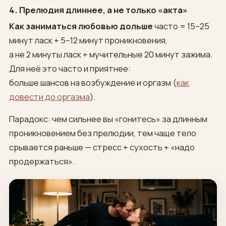
4. Прелюдия длиннее, а не только «акта»
Как заниматься любовью дольше
часто = 15–25
минут ласк + 5–12 минут проникновения,
а не 2 минуты ласк + мучительные 20 минут зажима.
Для неё это часто и приятнее:
больше шансов на возбуждение и оргазм (
как
довести до оргазма
).
Парадокс: чем сильнее вы «гонитесь» за длинным
проникновением без прелюдии, тем чаще тело
срывается раньше — стресс + сухость + «надо
продержаться».