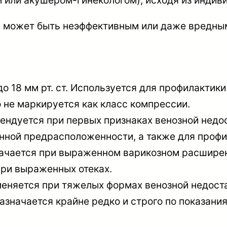
 или акушером-гинекологом), исходя из индиви
 может быть неэффективным или даже вредны
до 18 мм рт. ст. Используется для профилактик
о не маркируется как класс компрессии.
омендуется при первых признаках венозной недос
енной предрасположенности, а также для профи
значается при выраженном варикозном расширен
при выраженных отеках.
именяется при тяжелых формах венозной недост
значается крайне редко и строго по показания