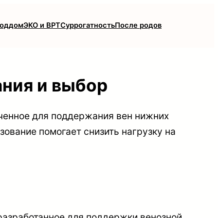
роддом
ЭКО и ВРТ
Суррогатность
После родов
ния и выбор
ченное для поддержания вен нижних
ование помогает снизить нагрузку на
разработанное для поддержки венозной