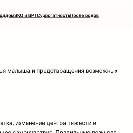
роддом
ЭКО и ВРТ
Суррогатность
После родов
ь
вья малыша и предотвращения возможных
тка, изменение центра тяжести и
бщее самочувствие. Правильные позы для