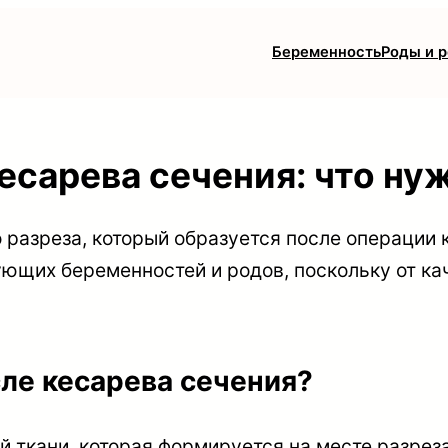
Беременность
Роды и 
есарева сечения: что ну
о разреза, который образуется после операции 
ющих беременностей и родов, поскольку от ка
сле кесарева сечения?
ой ткани, которая формируется на месте разрез