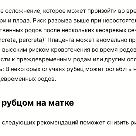
е осложнение, которое может произойти во вр
и и плода. Риск разрыва выше при несостояте
твенных родов после нескольких кесаревых се
increta, percreta): Плацента может аномально п
с высоким риском кровотечения во время родов
ести к преждевременным родам или другим ос
 В некоторых случаях рубец может ослабить н
девременных родов.
 рубцом на матке
ие следующих рекомендаций поможет снизить ри