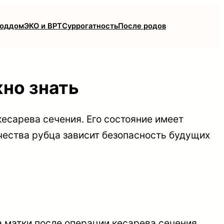
роддом
ЭКО и ВРТ
Суррогатность
После родов
жно знать
кесарева сечения. Его состояние имеет
чества рубца зависит безопасность будущих
а матки после операции кесарева сечения.