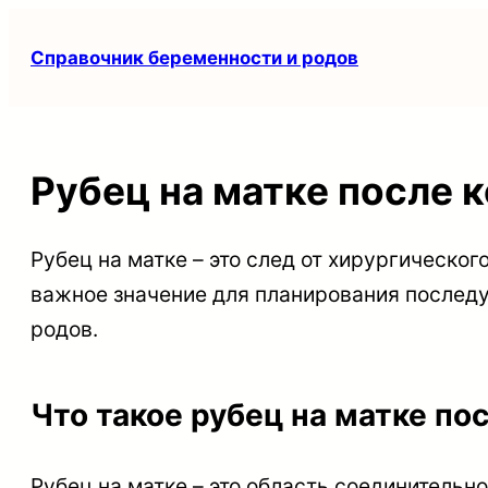
Перейти
Справочник беременности и родов
к
содержимому
Рубец на матке после к
Рубец на матке – это след от хирургическог
важное значение для планирования последу
родов.
Что такое рубец на матке по
Рубец на матке – это область соединительн